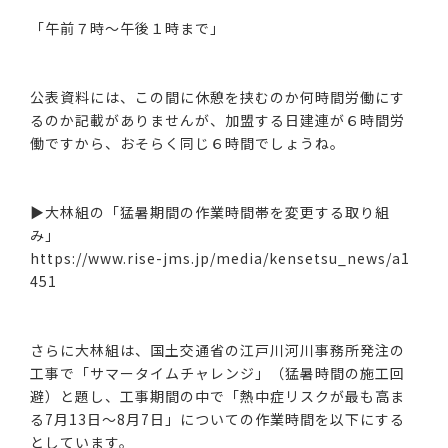
「午前７時～午後１時まで」
公表資料には、この間に休憩を挟むのか何時間労働にす
るのか記載がありませんが、加盟する日建連が６時間労
働ですから、おそらく同じ６時間でしょうね。
▶大林組の「猛暑期間の作業時間帯を変更する取り組
み」
https://www.rise-jms.jp/media/kensetsu_news/a1
451
さらに大林組は、国土交通省の江戸川河川事務所発注の
工事で「サマータイムチャレンジ」（猛暑時間の施工回
避）と題し、工事期間の中で「熱中症リスクが最も高ま
る7月13日～8月7日」についての作業時間を以下にする
としています。