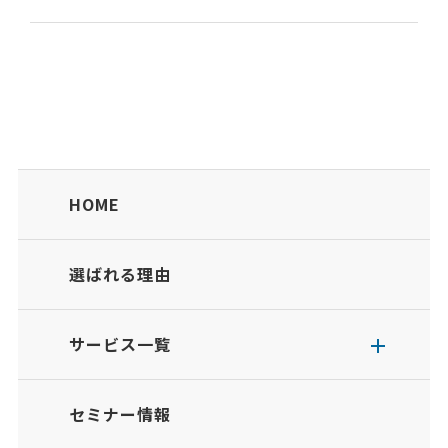
水建設：２２％大林道路→大林組：１００％大成ロテッ
ク→大成建設：１００％世紀東急工業→東急建...
HOME
選ばれる理由
サービス一覧
セミナー情報