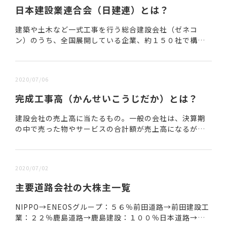
日本建設業連合会（日建連）とは？
建築や土木など一式工事を行う総合建設会社（ゼネコ
ン）のうち、全国展開している企業、約１５０社で構成
される業界団体。会長が大成建設、副会長が清水建設と
鹿島建設の出身で分かるように、ゼネコンで全国展開し
て...
2020/07/06
完成工事高（かんせいこうじだか）とは？
建設会社の売上高に当たるもの。一般の会社は、決算期
の中で売った物やサービスの合計額が売上高になるが、
建設会社は工事を行うことが目的なので、決算期の中
で、どの位の工事を完成させたかを指標としており、完
成...
2020/07/02
主要道路会社の大株主一覧
NIPPO→ENEOSグループ：５６％前田道路→前田建設工
業：２２％鹿島道路→鹿島建設：１００％日本道路→清