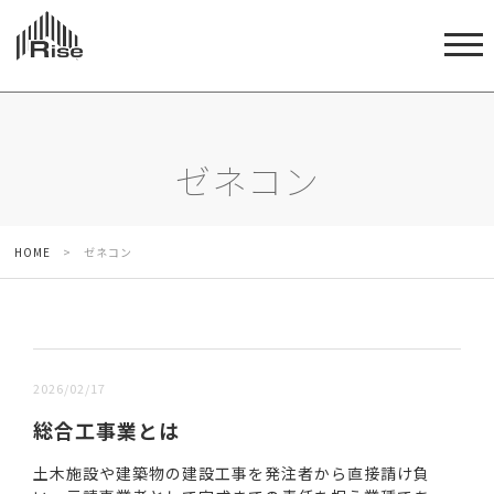
ゼネコン
HOME
>
ゼネコン
新しい順 |
古い順
2026/02/17
総合工事業とは
土木施設や建築物の建設工事を発注者から直接請け負