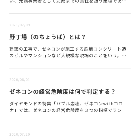
い、元請事業者として完成までの責任を担う業種であ
る。職別工事業者※1・設備工事業者※２を統括し、建築
物や社会インフラを完成させる役割を担う。規模は、
スー...
2021/02/09
野丁場（のちょうば）とは？
建築の工事で、ゼネコンが施工する鉄筋コンクリート造
のビルやマンションなど大規模な現場のことをいう。江
戸時代頃の藩が行う大規模な建築工事を、町丁場と区別
するため野丁場と呼んだことが語源とされる。http...
2020/08/01
ゼネコンの経営危険度は何で判定する？
ダイヤモンドの特集「バブル崩壊、ゼネコンwithコロ
ナ」では、ゼネコンの経営危険度を３つの指標でランキ
ングしてましたが、いったいどうやって危険度を判定し
てるのか、その難しそうな３つの指標を平たくザック...
2020/07/20