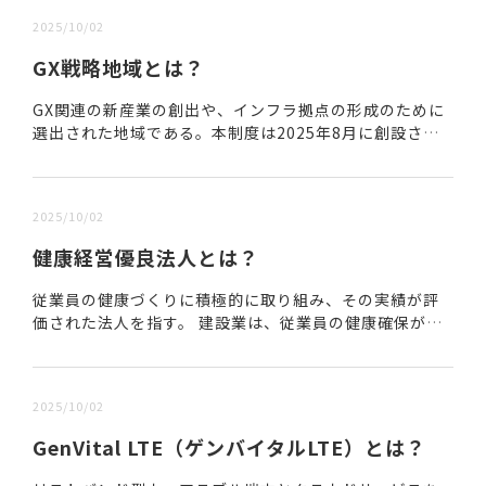
2025/10/02
GX戦略地域とは？
GX関連の新産業の創出や、インフラ拠点の形成のために
選出された地域である。本制度は2025年8月に創設さ
れ、自治体や事業者からの提案募集が開始された。 GX戦
略地域の選出は、GX産業立地ワーキンググル...
2025/10/02
健康経営優良法人とは？
従業員の健康づくりに積極的に取り組み、その実績が評
価された法人を指す。 建設業は、従業員の健康確保が企
業の存続に直結するため、健康経営優良法人の認定企業
数が多い業種の一つである。 本評価制度は、「健康...
2025/10/02
GenVital LTE（ゲンバイタルLTE）とは？