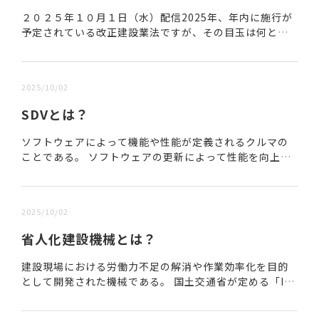
２０２５年１０月１日（水）配信2025年、年内に施行が
予定されている改正建設業法ですが、その目玉は何と
言っても「標準労務費」でしょう。今更ですが標準労務
費とは一体何でしょう？お分かりの方もたくさんいら...
2025/10/02
SDVとは？
ソフトウェアによって機能や性能が定義されるクルマの
ことである。 ソフトウェアの更新によって性能を向上さ
せたり、新しい機能の追加ができる特徴を持つ。 代表的
な例としては、運転支援機能の精度向上や事故防止...
2025/10/02
省人化建設機械とは？
建設現場における労働力不足の解消や作業効率化を目的
として開発された機械である。 国土交通省が定める「IC
T建設機械等認定制度」に基づき認定され、作業負担を軽
減しながら高精度な施工を可能にする。 本認定...