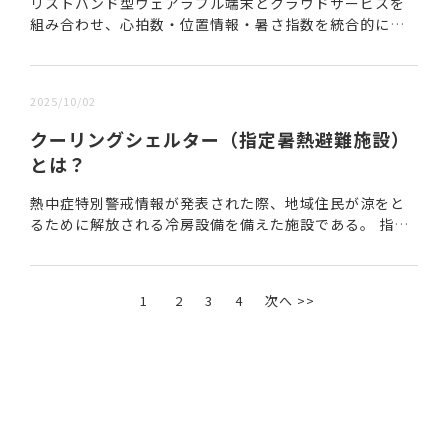
リストバンド型ウェアラブル端末とクラウドサービスを
組み合わせ、心拍数・位置情報・暑さ指数を統合的に管
理する体調管理システムである。 本製品は、株式会社大
林組と株式会社GRIFFYが共同開発し、NETI...
2025/10/02
クーリングシェルター（指定暑熱避難施設）
とは？
熱中症特別警戒情報が発表された際、地域住民が涼をと
るために解放される冷房設備を備えた施設である。 指定
は市町村長が行い、施設の入り口などに「クーリング
シェルター・マーク」が掲示されている。施設の種類は...
1
2
3
4
次へ >>