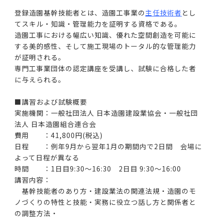
登録造園基幹技能者とは、造園工事業の
主任技術者
とし
てスキル・知識・管理能力を証明する資格である。
造園工事における幅広い知識、優れた空間創造を可能に
する美的感性、そして施工現場のトータル的な管理能力
が証明される。
専門工事業団体の認定講座を受講し、試験に合格した者
に与えられる。
■講習および試験概要
実施機関：一般社団法人 日本造園建設業協会・一般社団
法人 日本造園組合連合会
費用 ：41,800円(税込)
日程 ：例年9月から翌年1月の期間内で2日間 会場に
よって日程が異なる
時間 ：1日目9:30～16:30 2日目 9:30～16:00
講習内容：
基幹技能者のあり方・建設業法の関連法規・造園のモ
ノづくりの特性と技能・実務に役立つ話し方と関係者と
の調整方法・