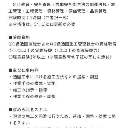
OJT教育・安全管理・労働安全衛生法の関連法規・施
工管理・工程管理・資材管理・原価管理・品質管理
試験時間：1時間（四者択一式）
※合格後は、5年ごとに更新が必要
■受験資格
①1級造園技能士または1級造園施工管理技士の資格取得
②10年以上の実務経験（1年以上の指導経験含）
③職長経験3年以上（※職長教育修了証の写しを添付）
■主な仕事内容
・造園工事における施工方法などの提案・調整
・作業手順の構成・実施
・施工の指示・指導
・作業工程の連絡・調整
■求められるスキル
・現場の施工を円滑に行うため、連絡・調整・提案に関
するスキル