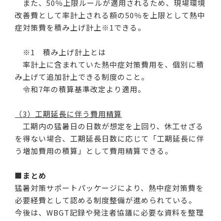
また、50％上限ルールが適用されるため、現場環境
改善費として率計上される額の50％を上限として熱中
症対策費を積み上げ計上
※1
できる。
※1 積み上げ計上とは
率計上に含まれていた熱中症対策費用を、個別に積
み上げて追加計上できる制度のこと。
令和7年の積算基準改定より適用。
（3）工期延長に伴う費用精算
工期内の猛暑日の日数が想定を上回り、休工せざる
を得ない場合、工期延長日数に応じて「工期延長に伴
う増加費用の積算」として費用精算できる。
■まとめ
猛暑対策サポートパッケージにより、熱中症対策費を
必要経費として認める制度整備が進められている。
今後は、WBGT記録や発注者協議に必要な資料を整理