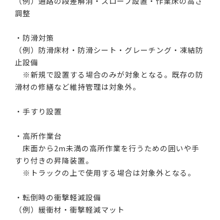
（例）通路の段差解消・スロープ設置・作業床の高さ
調整
・防滑対策
（例）防滑床材・防滑シート・グレーチング・凍結防
止設備
※新規で設置する場合のみが対象となる。既存の防
滑材の修繕など維持管理は対象外。
・手すり設置
・高所作業台
床面から2m未満の高所作業を行うための囲いや手
すり付きの昇降装置。
※トラックの上で使用する場合は対象外となる。
・転倒時の衝撃軽減設備
（例）緩衝材・衝撃軽減マット