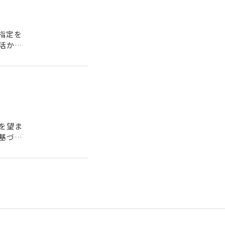
指定を
活かす
..
を望ま
基づ
...