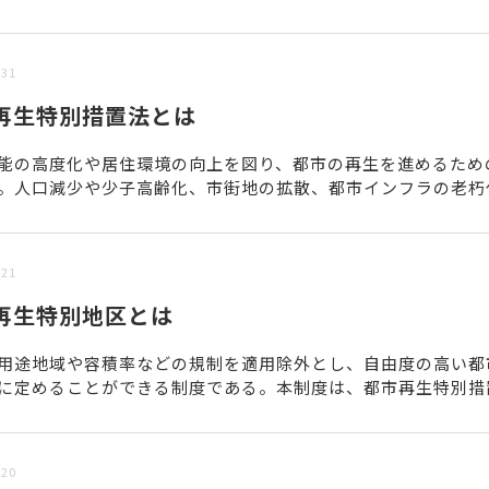
/31
再生特別措置法とは
能の高度化や居住環境の向上を図り、都市の再生を進めるため
。人口減少や少子高齢化、市街地の拡散、都市インフラの老朽
の頻発・激甚化など、都市が抱えるさまざまな課題に対応する役.
/21
再生特別地区とは
用途地域や容積率などの規制を適用除外とし、自由度の高い都
に定めることができる制度である。本制度は、都市再生特別措
に基づき指定されており、自治体のホームページや都市計画図で..
/20