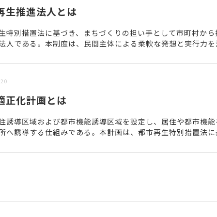
再生推進法人とは
生特別措置法に基づき、まちづくりの担い手として市町村から
法人である。本制度は、民間主体による柔軟な発想と実行力を
として整備された制度であり、指定を受けた法人には、まちづく.
/20
適正化計画とは
住誘導区域および都市機能誘導区域を設定し、居住や都市機能
所へ誘導する仕組みである。本計画は、都市再生特別措置法に
町村が策定する法定計画であり、コンパクトなまちづくりを推進す