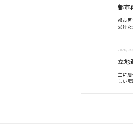
都市
都市再
受けた
仕組み
2026/04
立地
主に居
しい場
き、市