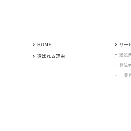
HOME
サー
建設
選ばれる理由
発注
IT