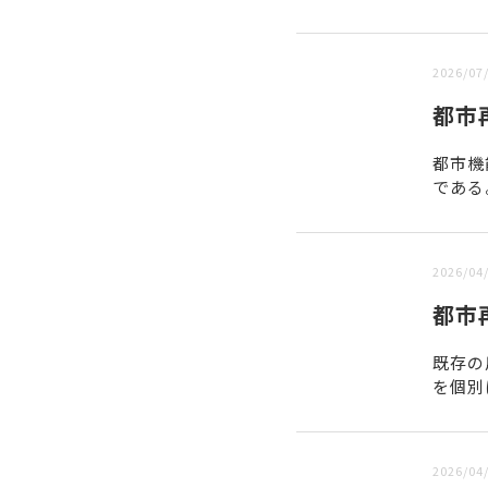
新しい順 |
古い順
2026/07
都市
都市機
である
然災害
2026/04
都市
既存の
を個別
36条
2026/04