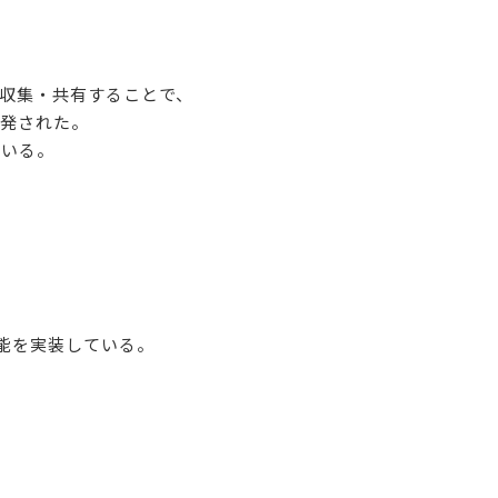
収集・共有することで、
発された。
ている。
機能を実装している。