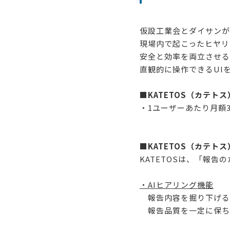
仮設工業会とダイサンが
現場内で起こったヒヤリ
安全と効率を両立させる
直観的に操作できるUI
■KATETOS（カテト
・1ユーザーあたり月額3
■KATETOS（カテト
KATETOSは、「報
・AIヒアリング機能
報告内容を掘り下げるた
報告品質を一定に保ち