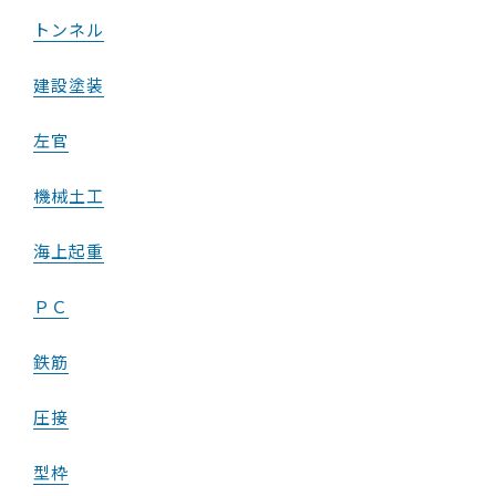
トンネル
建設塗装
左官
機械土工
海上起重
ＰＣ
鉄筋
圧接
型枠