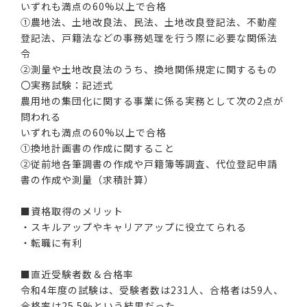
いずれも満点の60%以上で合格
①農地法、土地改良法、民法、土地改良登記法、不動産
登記法、戸籍法などの事務処理を行う際に必要な関係法
令
②測量や土地改良法のうち、換地関係規定に関するもの
〇実務試験：記述式
農用地の集団化に関する事業に係る実務として次の2点が
問われる
いずれも満点の60%以上で合格
①換地計画書の作成に関すること
②従前地各筆調書の作成や戸籍簿等調査、代位登記申請
書の作成や測量（求積計算）
■資格取得のメリット
・スキルアップやキャリアアップに役立てられる
・転職に有利
■直近受験者数＆合格率
令和4年度の試験は、受験者数は231人、合格者は59人、
合格率は25.5%という結果だった。