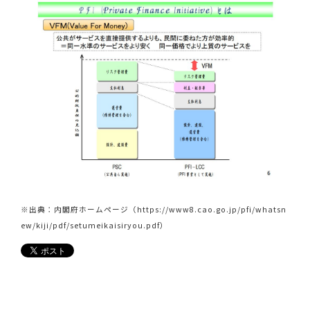
※出典：内閣府ホームページ（
https://www8.cao.go.jp/pfi/whatsn
ew/kiji/pdf/setumeikaisiryou.pdf
）