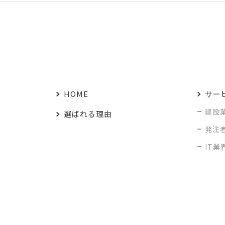
HOME
サー
建設
選ばれる理由
発注
IT