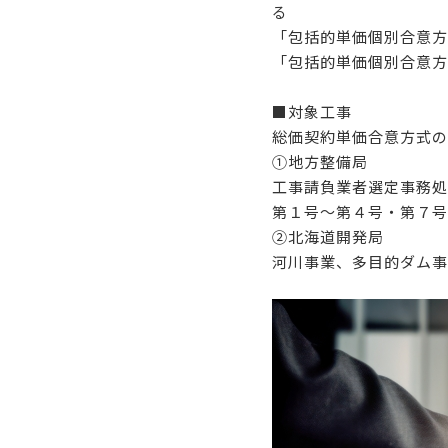
る
「包括的単価個別合意方
「包括的単価個別合意方
■対象工事
総価契約単価合意方式の
①地方整備局
工事請負業者選定事務処
第１号～第４号・第７号
②北海道開発局
河川事業、多目的ダム事