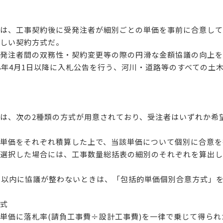
は、工事契約後に受発注者が細別ごとの単価を事前に合意して
しい契約方式だ。
発注者間の双務性・契約変更等の際の円滑な金額協議の向上を
8年4月1日以降に入札公告を行う、河川・道路等のすべての土
は、次の2種類の方式が用意されており、受注者はいずれか希
単価をそれぞれ積算した上で、当該単価について個別に合意を
選択した場合には、工事数量総括表の細別のそれぞれを算出し
日以内に協議が整わないときは、「包括的単価個別合意方式」
式
単価に落札率(請負工事費÷設計工事費)を一律で乗じて得ら