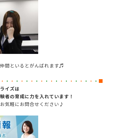
仲間といるとがんばれます♬
・
・
・
・
・
・
・
・
・
・
・
・
・
・
・
・
・
・
・
・
■
ライズは
験者の育成に力を入れています！
お気軽にお問合せください♪