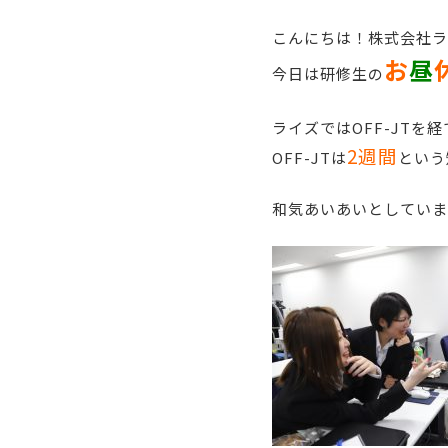
こんにちは！株式会社ラ
お
昼
今日は研修生の
ライズではOFF-JT
2週間
OFF-JTは
という
和気あいあいとしていま