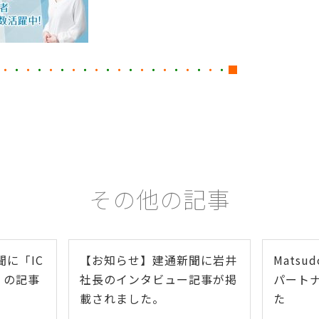
・
・
・
・
・
・
・
・
・
・
・
・
・
・
・
・
・
・
・
・
■
その他の記事
に「IC
【お知らせ】建通新聞に岩井
Matsu
」の記事
社長のインタビュー記事が掲
パート
載されました。
た