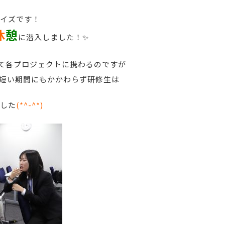
イズです！
休
憩
に潜入しました！✨
を経て各プロジェクトに携わるのですが
短い期間にもかかわらず研修生は
した
(*^-^*)