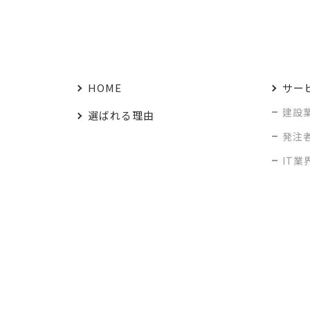
HOME
サー
建設
選ばれる理由
発注
IT