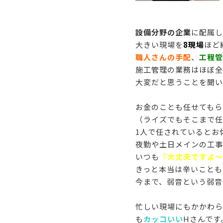
設備分野の企業
に配属し
大きい現場を
8現場
ほど
職人さんの手配
、
工程管
施工管理の業務はほぼ全
大変だと思うことを聞い
お金のことも任せてもら
（ライズでもそこまで任
1人で任されているとお
夜勤や土日メインの工事
いつも
『大丈夫ですよ～
きっと本当は辛いことも
今まで、弱音という弱音
忙しい現場にもかかわら
も
カッコいい
Hさんです