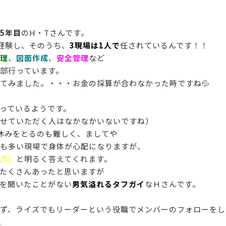
5年目
のH・Tさんです。
経験し、そのうち、
3現場は1人で
任されているんです！！
理
、
図面作成
、
安全管理
など
部行っています。
てみました。・・・お金の採算が合わなかった時ですね💦
っているようです。
せていただく人はなかなかいないですね）
休みをとるのも難しく、ましてや
も多い現場で身体が心配になりますが、
♬』
と明るく答えてくれます。
たくさんあったと思いますが
を聞いたことがない
男気溢れるタフガイ
なＨさんです。
ず、ライズでもリーダーという役職でメンバーのフォローをし
。