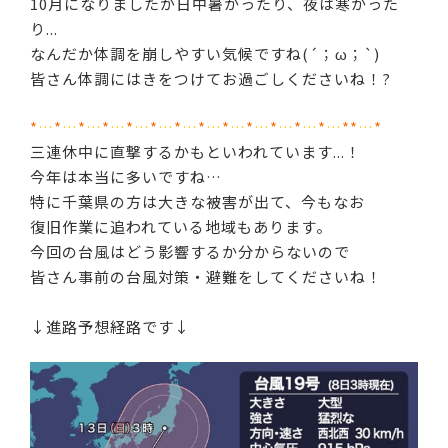
10月になりましたが日中暑かったり、夜は寒かった
り...
なんだか体調を崩しやすい気候ですね(´；ω；`)
皆さん体調にはきをつけてお過ごしくださいね！?
*
…
*
…
*
…
*
…
*
…
*
…
*
…
*
…
*
…
*
…
*
…
*
…
*
…
**
…
*
三連休中に直撃するかもといわれています...！
今年は本当に多いですね…
特に千葉県の方は大きな被害が出て、今もなお
復旧作業に追われている地域もあります。
今回の台風はどう影響するか分からないので
皆さん事前の台風対策・避難をしてくださいね！
↓進路予想経路です↓