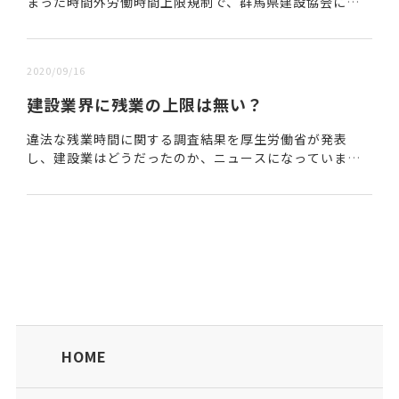
まった時間外労働時間上限規制で、群馬県建設協会に
よって提唱された考え方で、「書類作成工期」を受注者
側の選択制で導入するという内容である。■書類作成...
2020/09/16
建設業界に残業の上限は無い？
違法な残業時間に関する調査結果を厚生労働省が発表
し、建設業はどうだったのか、ニュースになっていま
す。https://www.decn.co.jp/?p=116030https://www.
kenset...
HOME