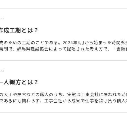
/27
作成工期とは？
成のための工期のことである。2024年4月から始まった時間外
規制で、群馬県建設協会によって提唱された考え方で、「書類
受注者側の選択制で導入するという内容である。■書類作成...
/23
一人親方とは？
の大工や左官などの職人のうち、実態は工事会社に雇われた時
であるにも関わらず、工事会社から成果で仕事を請け負う個人
して働いている者のこと。※請け負いとは「クロスを〇ｍ2貼っ.