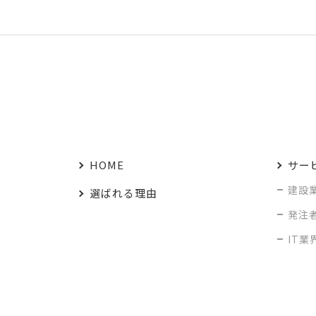
HOME
サー
建設
選ばれる理由
発注
IT