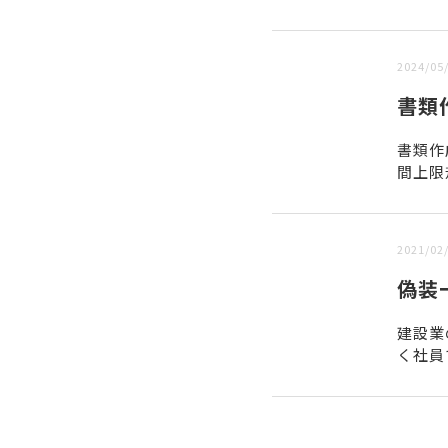
新しい順 |
古い順
2024/05
書類
書類作
間上限
期」を
2021/02
偽装
建設業
く社員
と偽装