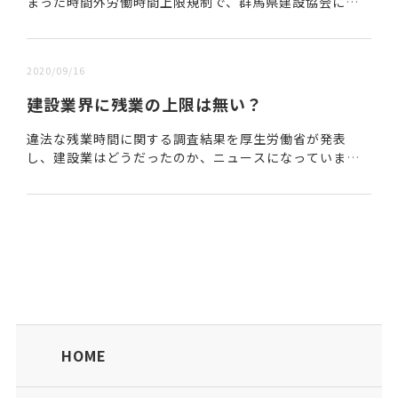
まった時間外労働時間上限規制で、群馬県建設協会に
よって提唱された考え方で、「書類作成工期」を受注者
側の選択制で導入するという内容である。■書類作成...
2020/09/16
建設業界に残業の上限は無い？
違法な残業時間に関する調査結果を厚生労働省が発表
し、建設業はどうだったのか、ニュースになっていま
す。https://www.decn.co.jp/?p=116030https://www.
kenset...
HOME