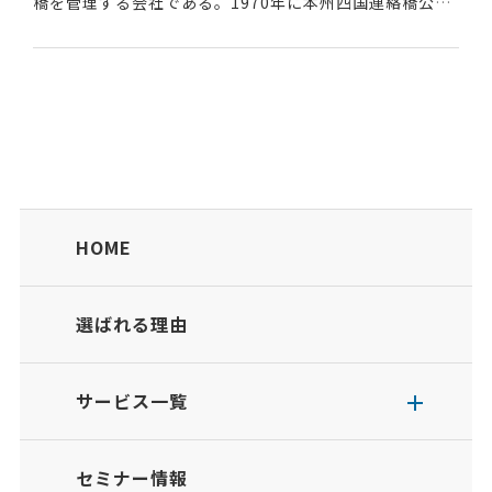
橋を管理する会社である。1970年に本州四国連絡橋公団
として設立され、2005年に株式会社となった。200年以
上の長期にわたり利用される橋の維持管理を...
HOME
選ばれる理由
サービス一覧
セミナー情報