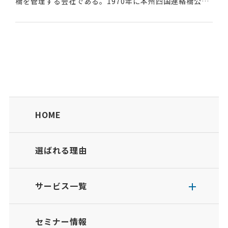
橋を管理する会社である。1970年に本州四国連絡橋公団
として設立され、2005年に株式会社となった。200年以
上の長期にわたり利用される橋の維持管理を...
HOME
選ばれる理由
サービス一覧
セミナー情報