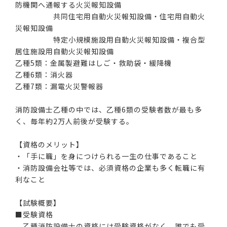
防機関へ通報する火災報知設備
共同住宅用自動火災報知設備・住宅用自動火
災報知設備
特定小規模施設用自動火災報知設備・複合型
居住施設用自動火災報知設備
乙種5類：金属製避難はしご・救助袋・緩降機
乙種6類：消火器
乙種7類：漏電火災警報器
消防設備士乙種の中では、乙種6類の受験者数が最も多
く、毎年約2万人前後が受験する。
【資格のメリット】
・「手に職」を身につけられる一生の仕事であること
・消防設備会社等では、必須資格の企業も多く転職に有
利なこと
【試験概要】
■受験資格
乙種消防設備士の資格には受験資格がなく、誰でも受