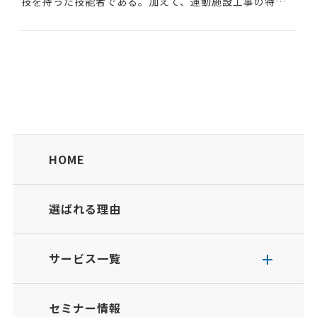
技を持った技能者である。加えて、運動施設工事の特性
を踏まえた施工管理、品質管理、原価管理、安全管理等
のマネジメントができる技術的能力も保有し、現場の責...
HOME
選ばれる理由
サービス一覧
セミナー情報