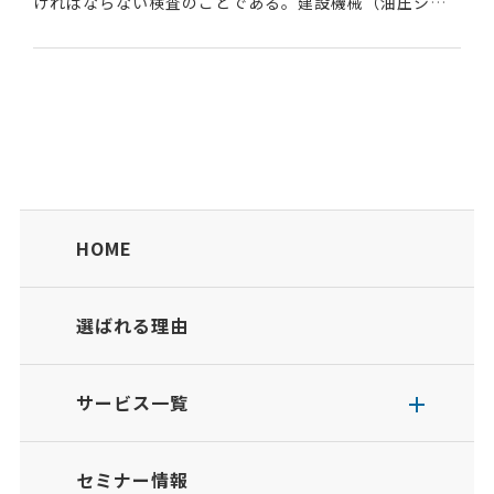
ければならない検査のことである。建設機械（油圧ショ
ベルなど）や荷役運搬機械（フォークリフトなど）及び
高所作業車等は、労働安全衛生法により定期自主検査が...
HOME
選ばれる理由
サービス一覧
セミナー情報