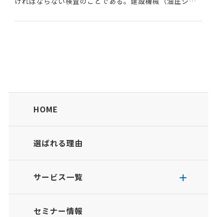
ければならない検査のことである。建設機械（油圧ショ
ベルなど）や荷役運搬機械（フォークリフトなど）及び
高所作業車等は、労働安全衛生法により定期自主検査が...
HOME
選ばれる理由
サービス一覧
セミナー情報