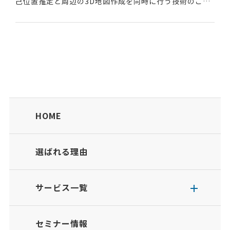
己位置推定と周辺の3D地図作成を同時に行う技術のこ
と。移動レーザー計測に必要な位置情報をレーザー計測
と同時にマッピン...
HOME
選ばれる理由
サービス一覧
セミナー情報