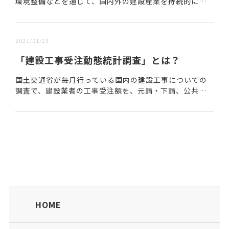
環境整備などを通じて、国内外の建設産業を持続的に発
展させるための社会基盤を実装すること目的とした非営
利団体である。2022年4月に設立された。建設テッ...
2021/01/23
「建設工事受注動態統計調査」とは？
国土交通省が毎月行っている国内の建設工事についての
調査で、建設業者の工事受注額を、元請・下請、公共・
民間、土木・建築などの種別や発注機関、工種、請負額
ごとにデータ化し公表している。大手建設会社50社を...
HOME