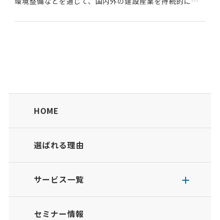
環境整備などを通じて、国内外の建設産業を持続的に発
展させるための社会基盤を実装すること目的とした非営
利団体である。2022年4月に設立された。建設テッ...
HOME
選ばれる理由
サービス一覧
セミナー情報