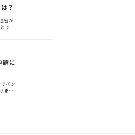
とは？
通省が
ことで、
申請に
階でイン
けませ