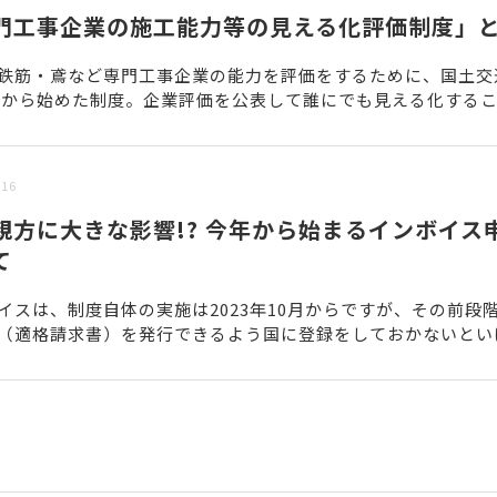
門工事企業の施工能力等の見える化評価制度」
鉄筋・鳶など専門工事企業の能力を評価をするために、国土交
1年から始めた制度。企業評価を公表して誰にでも見える化する
する建設業界に若年層の入職を増やすことを目的としている...
/16
親方に大きな影響!? 今年から始まるインボイス
て
イスは、制度自体の実施は2023年10月からですが、その前段
（適格請求書）を発行できるよう国に登録をしておかないとい
、その登録の申請が今年2021年10月から始まります...