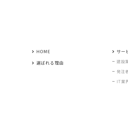
HOME
サー
建設
選ばれる理由
発注
IT