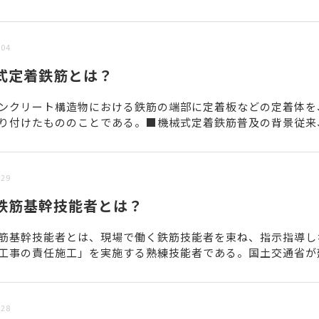
/04
式定着鉄筋とは？
ンクリート構造物における鉄筋の端部に定着板などの定着体を
り付けたもののことである。■機械式定着鉄筋普及の背景従来
にはフックが用いられていたが、次の３つの問題があり、鉄筋コ.
/29
鉄筋基幹技能者とは？
筋基幹技能者とは、現場で働く鉄筋技能者を束ね、指示指導し
工事の責任施工」を実施する熟練技能者である。国土交通省が
善事業の一環として作成した「基幹技能者の確保・育成・活用に.
/28