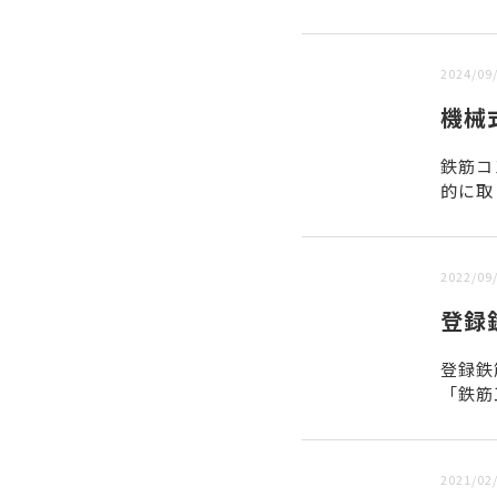
新しい順 |
古い順
2024/09
機械
鉄筋コ
的に取
の定着
2022/09
登録
登録鉄
「鉄筋
構造改
2021/02