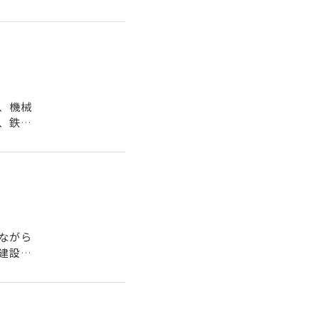
、機械
、鉄筋
..
ながら
建設業
..