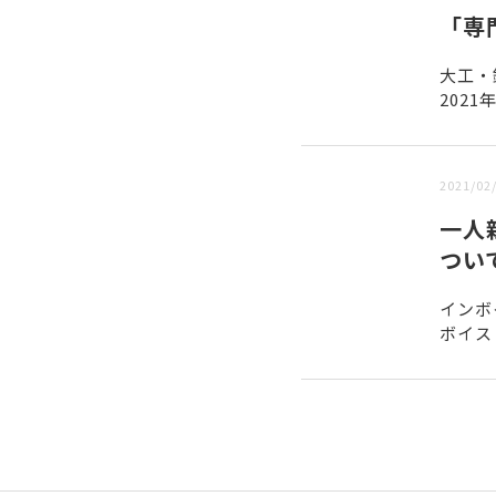
「専
大工・
202
高齢化
2021/02
一人
つい
インボ
ボイス
ん。で