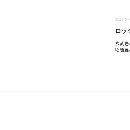
新しい順 |
古い順
2021/04
ロッ
玄武岩
物繊維
軽くて