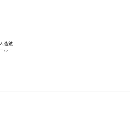
人造鉱
ールは
.