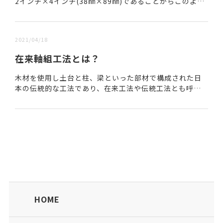
2インチ×4インチ(38㎜×89㎜)であることからこのよう
に呼ばれている。日本では「枠組壁工法」が正式名称で
あり、使用する部位によって2×6材、2×...
2021/04/18
在来軸組工法とは？
木材を使用し土台と柱、梁といった部材で構成された日
本の伝統的な工法であり、在来工法や伝統工法とも呼ば
れる。法隆寺の五重の塔やお寺や神社、古民家などでも
採用されている。在来軸組工法のメリット、デメリット...
HOME