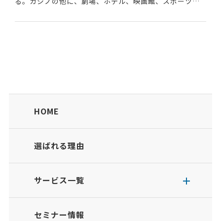
る。カジノの他に、劇場、ホテル、映画館、スポーツ施
設、ショッピングモール、レストラン、スパなどの温浴
施設や、国際会議場・展示施設などの...
HOME
選ばれる理由
サービス一覧
セミナー情報