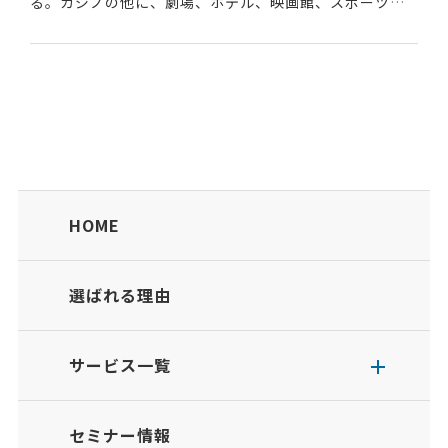
る。カジノの他に、劇場、ホテル、映画館、スポーツ施
設、ショッピングモール、レストラン、スパなどの温浴
施設や、国際会議場・展示施設などの...
HOME
選ばれる理由
サービス一覧
セミナー情報