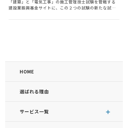
「建築」と「電気工事」の施工管理技士試験を管轄する
建設業振興基金サイトに、この２つの試験の新たな試験
問題の出題内容について記載があったので抜粋しまし
た。土木施工や管工事施工などを管轄する全国建設研修
セ...
HOME
選ばれる理由
サービス一覧