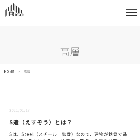
高層
HOME
>
高層
新しい順 |
古い順
2021/01/17
S造（えすぞう）とは？
Sは、Steel（スチール＝鉄骨）なので、建物が鉄骨で造