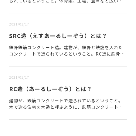
られているということ。体育館、工場、倉庫など広い空
間を確保できることが特徴である。https://www.rise-j
ms.jp/media/b...
2021/01/17
SRC造（えすあーるしーぞう）とは？
鉄骨鉄筋コンクリート造。建物が、鉄骨と鉄筋を入れた
コンクリートで造られているということ。RC造に鉄骨を
加えてもので、RC造より強度が高いため主に高層の建物
を対象としている。Steel（スチール＝鉄骨）...
2021/01/17
RC造（あーるしーぞう）とは？
建物が、鉄筋コンクリートで造られているということ。
木で造る住宅を木造と呼ぶように、鉄筋コンクリートで
造られるビルやマンションをRC造と呼ぶ。主に中層の建
物を対象としている。Reinforced（リイン...