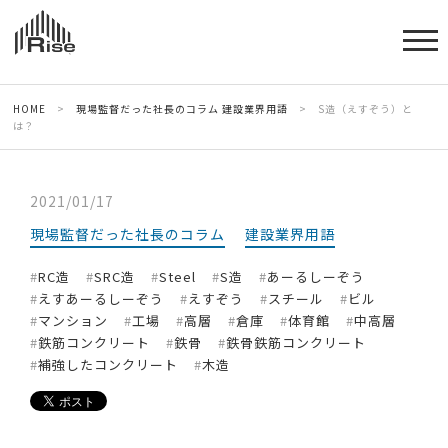
HOME
>
現場監督だった社長のコラム
建設業界用語
>
S造（えすぞう）と
は？
2021/01/17
現場監督だった社長のコラム
建設業界用語
RC造
SRC造
Steel
S造
あーるしーぞう
えすあーるしーぞう
えすぞう
スチール
ビル
マンション
工場
高層
倉庫
体育館
中高層
鉄筋コンクリート
鉄骨
鉄骨鉄筋コンクリート
補強したコンクリート
木造