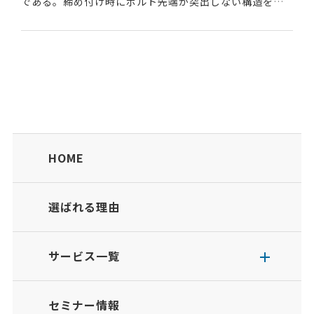
である。締め付け時にボルト先端が突出しない構造を採
用している点に特長があり、国土交通省の新技術情報提
供システム（NETIS）に登録されている。N...
HOME
選ばれる理由
サービス一覧
セミナー情報