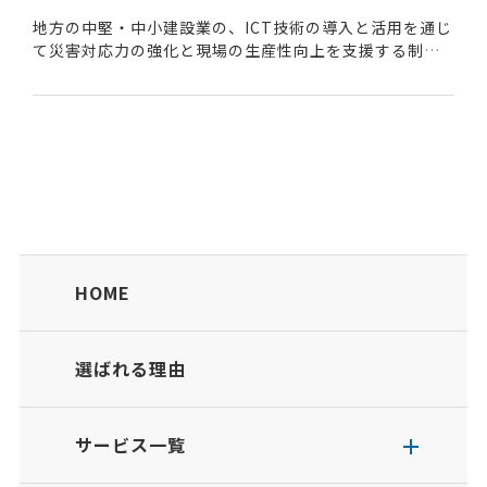
地方の中堅・中小建設業の、ICT技術の導入と活用を通じ
て災害対応力の強化と現場の生産性向上を支援する制度
である。 本補助制度は、地域の建設業がICT機器の操作
に習熟し、災害発生時に迅速かつ安全に対応で...
HOME
選ばれる理由
サービス一覧