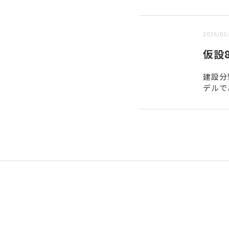
新しい順 |
古い順
2026/03
仮設8
建設分
デルで
のであ