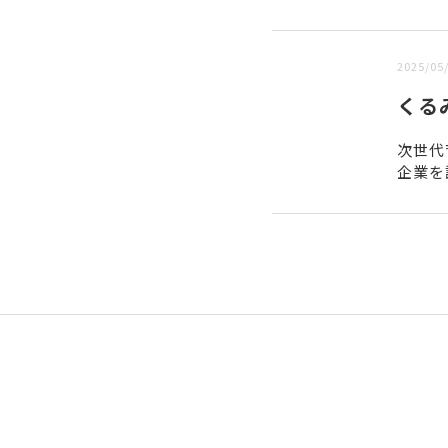
新しい順 |
古い順
2025/05
くる
次世代
企業を
して、