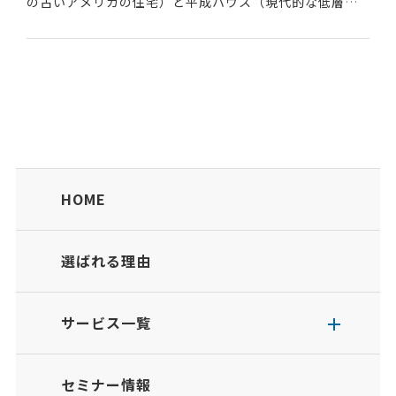
の古いアメリカの住宅）と平成ハウス（現代的な低層新
築住宅）などが連なる住宅街である。戦前、陸軍航空士
官学校があった地域で、戦後に米軍のジョンソン基地と...
HOME
選ばれる理由
サービス一覧
セミナー情報