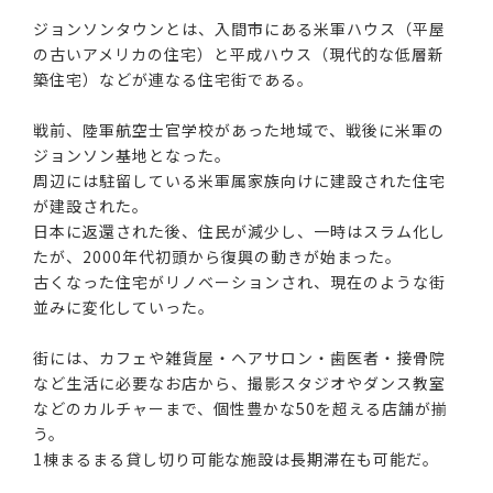
ジョンソンタウンとは、入間市にある米軍ハウス（平屋
の古いアメリカの住宅）と平成ハウス（現代的な低層新
築住宅）などが連なる住宅街である。
戦前、陸軍航空士官学校があった地域で、戦後に米軍の
ジョンソン基地となった。
周辺には駐留している米軍属家族向けに建設された住宅
が建設された。
日本に返還された後、住民が減少し、一時はスラム化し
たが、2000年代初頭から復興の動きが始まった。
古くなった住宅がリノベーションされ、現在のような街
並みに変化していった。
街には、カフェや雑貨屋・ヘアサロン・歯医者・接骨院
など生活に必要なお店から、撮影スタジオやダンス教室
などのカルチャーまで、個性豊かな50を超える店舗が揃
う。
1棟まるまる貸し切り可能な施設は長期滞在も可能だ。