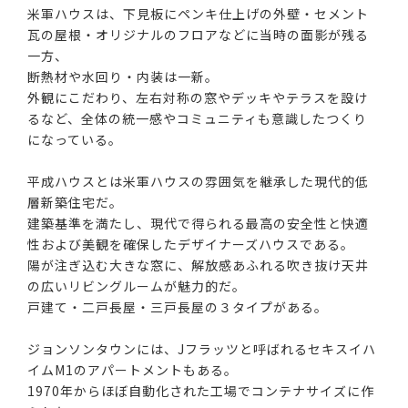
米軍ハウスは、下見板にペンキ仕上げの外壁・セメント
瓦の屋根・オリジナルのフロアなどに当時の面影が残る
一方、
断熱材や水回り・内装は一新。
外観にこだわり、左右対称の窓やデッキやテラスを設け
るなど、全体の統一感やコミュニティも意識したつくり
になっている。
平成ハウスとは米軍ハウスの雰囲気を継承した現代的低
層新築住宅だ。
建築基準を満たし、現代で得られる最高の安全性と快適
性および美観を確保したデザイナーズハウスである。
陽が注ぎ込む大きな窓に、解放感あふれる吹き抜け天井
の広いリビングルームが魅力的だ。
戸建て・二戸長屋・三戸長屋の３タイプがある。
ジョンソンタウンには、Jフラッツと呼ばれるセキスイハ
イムM1のアパートメントもある。
1970年からほぼ自動化された工場でコンテナサイズに作