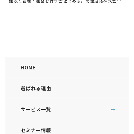
建設と管理・運営を行う会社である。高速道路株式会社
法により日本道路公団が分割・民営化し、2005年に設立
された。英語表記は「East Nippon E...
HOME
選ばれる理由
サービス一覧
セミナー情報