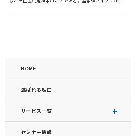
られた位置測定結果のことである。整数値バイアスが定
まっていない推測値の状態だ。利用可能な人工衛星数が
少ない等により精度が悪く、数10cm～数...
HOME
選ばれる理由
サービス一覧
セミナー情報