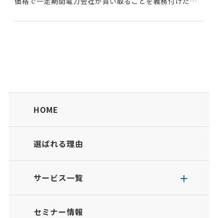
価格で一定期間電力会社が買い取ることを義務付けた制
度である。 【FIT制度の名称の由来】 ・Feed-in … ～を
入れる、与える ・Tariff …...
HOME
選ばれる理由
サービス一覧
セミナー情報