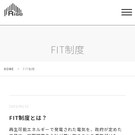
FIT制度
HOME
>
FIT制度
新しい順 |
古い順
2025/05/12
FIT制度とは？
再生可能エネルギーで発電された電気を、政府が定めた