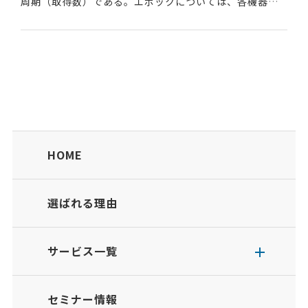
周期（取得数）である。エポックについては、各機器
メーカーで定義が異なることがある。一般的には、各衛
星から同時に受信する1回の信号を1エポックとして...
HOME
選ばれる理由
サービス一覧
セミナー情報