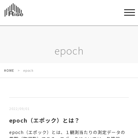
epoch
HOME
>
epoch
新しい順 |
古い順
2022/09/01
epoch（エポック）とは？
epoch（エポック）とは、１観測当たりの測定データの