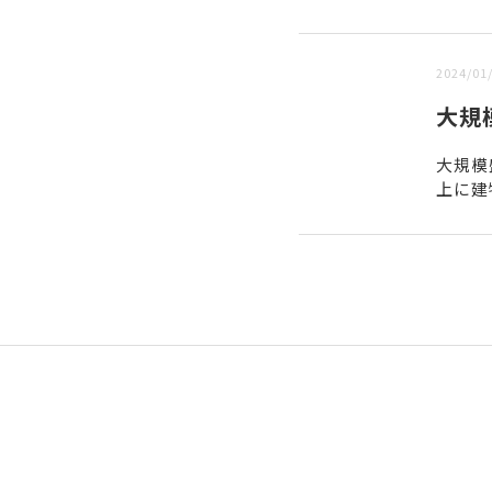
新しい順 |
古い順
2024/01
大規
大規模
上に建
土造成