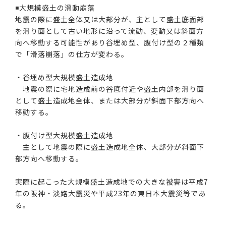
◾️大規模盛土の滑動崩落
地震の際に盛土全体又は大部分が、主として盛土底面部
を滑り面として古い地形に沿って流動、変動又は斜面方
向へ移動する可能性があり谷埋め型、腹付け型の２種類
で「滑落崩落」の仕方が変わる。
・谷埋め型大規模盛土造成地
地震の際に宅地造成前の谷底付近や盛土内部を滑り面
として盛土造成地全体、または大部分が斜面下部方向へ
移動する。
・腹付け型大規模盛土造成地
主として地震の際に盛土造成地全体、大部分が斜面下
部方向へ移動する。
実際に起こった大規模盛土造成地での大きな被害は平成7
年の阪神・淡路大震災や平成23年の東日本大震災等であ
る。