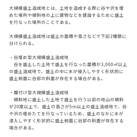
大規模盛土造成地とは、土地を造成する際に谷や沢を埋
めた場所や傾斜地の上に建物などを建設するために盛土
を行なった場所のことである。
大規模盛土造成地は盛土の面積や高さなどで下記2種類に
分けられる。
・谷埋め型大規模盛土造成地
谷を盛土した土地で盛土を行なった面積が3,000㎡以上
の盛土造成地で、盛土の中に水が侵入しやすく形状的に
盛土側面に谷部の斜面が存在する場合がある。
・腹付け型大規模盛土造成地
傾斜地に盛土した土地で盛土を行う以前の地山の傾斜
が20度以上で、盛土の高さが5m以上の盛土造成地で、谷
や沢の埋めたてを行なっているため、盛土のなかに水が
浸入しやすく形状的に盛土側面に谷部の斜面が存在する
場合がある。