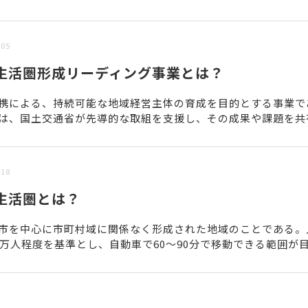
/05
生活圏形成リーディング事業とは？
携による、持続可能な地域経営主体の育成を目的とする事業で
は、国土交通省が先導的な取組を支援し、その成果や課題を共
展開することをねらいとしている。■制度創設の背景人口減少が.
/18
生活圏とは？
市を中心に市町村域に関係なく形成された地域のことである。
0万人程度を基準とし、自動車で60～90分で移動できる範囲が
域生活圏では、生活や事業に欠かせない分野（医療・福祉...