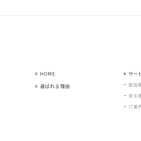
HOME
サー
建設
選ばれる理由
発注
IT