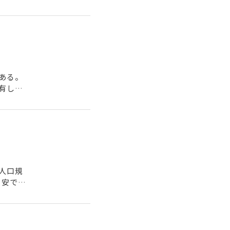
ある。
有し、
..
人口規
目安であ