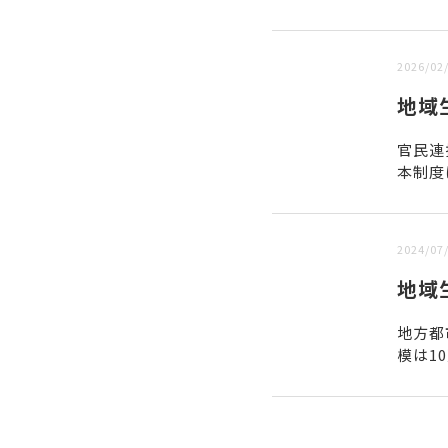
新しい順 |
古い順
2026/02
地域
官民連
本制度
全国へ
2024/07
地域
地方都
模は1
る。地