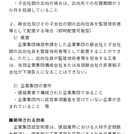
・子会社間の出向の場合は、出向先での在籍期間が３
か月を経過していること
２．親会社及びその子会社の間の出向社員を監理技術者
等として配置する場合（即時配置可能型）
1）概要
企業集団確認申請をした企業集団の親会社と子会社
間の出向社員を管理技術者等として配置することができ
る。ただし、出向社員が監理技術者等を担当する工事
は、当該企業集団構成会社または当該親会社の非連結子
会社が下請負人になることはできない。
2）企業集団の要件
・建設業者で構成された企業集団であること
・企業集団内に経営事項審査を受けていない企業が含
まれていること 等
■期待される効果
企業集団認定制度は、建設業界における人材不足問題
を解消し、効率的な工事運営を可能にするための重要な