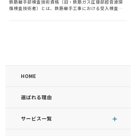
鉄筋継手部検査技術資格（旧・鉄筋ガス圧接部超音波探
傷検査技術者）とは、鉄筋継手工事における受入検査を
行うために必要な資格である。建設工事現場では、納入
される所定の工法で継手された鉄筋について、鉄筋の種...
HOME
選ばれる理由
サービス一覧